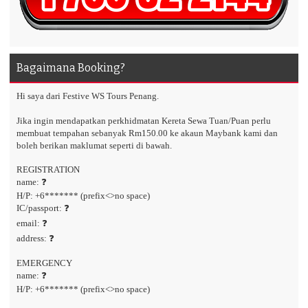
Bagaimana Booking?
Hi saya dari Festive WS Tours Penang.
Jika ingin mendapatkan perkhidmatan Kereta Sewa Tuan/Puan perlu
membuat tempahan sebanyak Rm150.00 ke akaun Maybank kami dan
boleh berikan maklumat seperti di bawah.
REGISTRATION
name: ❓
H/P: +6******* (prefix<>no space)
IC/passport: ❓
email: ❓
address: ❓
EMERGENCY
name: ❓
H/P: +6******* (prefix<>no space)