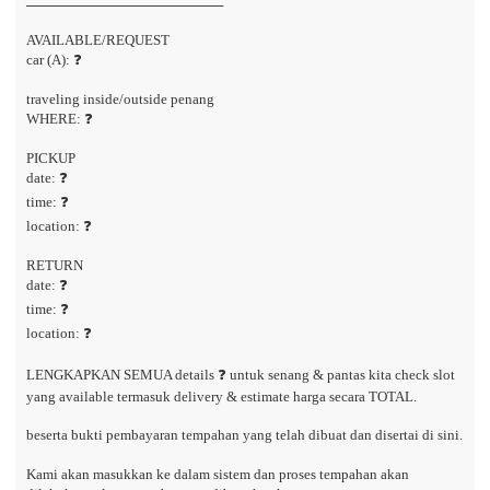
────────────────────
AVAILABLE/REQUEST
car (A): ❓
traveling inside/outside penang
WHERE: ❓
PICKUP
date: ❓
time: ❓
location: ❓
RETURN
date: ❓
time: ❓
location: ❓
LENGKAPKAN SEMUA details ❓ untuk senang & pantas kita check slot
yang available termasuk delivery & estimate harga secara TOTAL.
beserta bukti pembayaran tempahan yang telah dibuat dan disertai di sini.
Kami akan masukkan ke dalam sistem dan proses tempahan akan