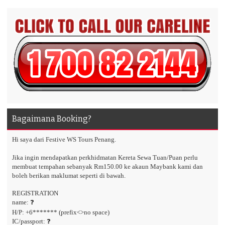
Bagaimana Booking?
Hi saya dari Festive WS Tours Penang.
Jika ingin mendapatkan perkhidmatan Kereta Sewa Tuan/Puan perlu
membuat tempahan sebanyak Rm150.00 ke akaun Maybank kami dan
boleh berikan maklumat seperti di bawah.
REGISTRATION
name: ❓
H/P: +6******* (prefix<>no space)
IC/passport: ❓