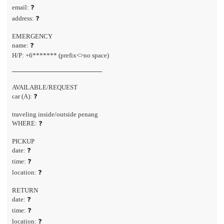
email: ❓
address: ❓
EMERGENCY
name: ❓
H/P: +6******* (prefix<>no space)
────────────────────
AVAILABLE/REQUEST
car (A): ❓
traveling inside/outside penang
WHERE: ❓
PICKUP
date: ❓
time: ❓
location: ❓
RETURN
date: ❓
time: ❓
location: ❓