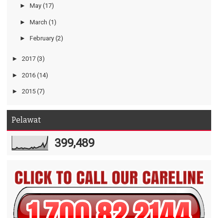
►
May
(17)
►
March
(1)
►
February
(2)
►
2017
(3)
►
2016
(14)
►
2015
(7)
Pelawat
399,489