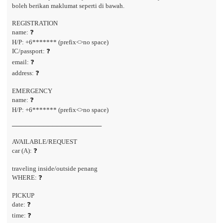
boleh berikan maklumat seperti di bawah.
REGISTRATION
name: ❓
H/P: +6******* (prefix<>no space)
IC/passport: ❓
email: ❓
address: ❓
EMERGENCY
name: ❓
H/P: +6******* (prefix<>no space)
────────────────────
AVAILABLE/REQUEST
car (A): ❓
traveling inside/outside penang
WHERE: ❓
PICKUP
date: ❓
time: ❓