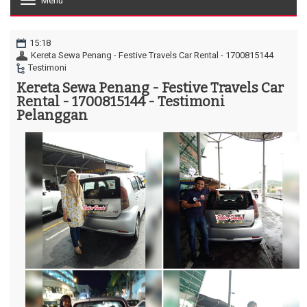
Menu
T
o
g
g
15:18
l
Kereta Sewa Penang - Festive Travels Car Rental - 1700815144
e
Testimoni
n
Kereta Sewa Penang - Festive Travels Car
a
Rental - 1700815144 - Testimoni
v
i
Pelanggan
g
a
t
i
o
n