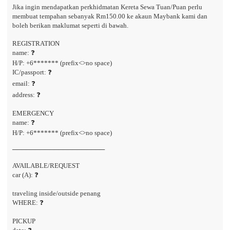
Jika ingin mendapatkan perkhidmatan Kereta Sewa Tuan/Puan perlu
membuat tempahan sebanyak Rm150.00 ke akaun Maybank kami dan
boleh berikan maklumat seperti di bawah.
REGISTRATION
name: ❓
H/P: +6******* (prefix<>no space)
IC/passport: ❓
email: ❓
address: ❓
EMERGENCY
name: ❓
H/P: +6******* (prefix<>no space)
────────────────────
AVAILABLE/REQUEST
car (A): ❓
traveling inside/outside penang
WHERE: ❓
PICKUP