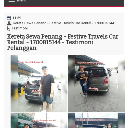
Menu
T
o
g
g
11:59
l
Kereta Sewa Penang - Festive Travels Car Rental - 1700815144
e
Testimoni
n
Kereta Sewa Penang - Festive Travels Car
a
Rental - 1700815144 - Testimoni
v
i
Pelanggan
g
a
t
i
o
n