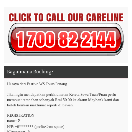
Bagaimana Booking?
Hi saya dari Festive WS Tours Penang.
Jika ingin mendapatkan perkhidmatan Kereta Sewa Tuan/Puan perlu
membuat tempahan sebanyak Rm150.00 ke akaun Maybank kami dan
boleh berikan maklumat seperti di bawah.
REGISTRATION
name: ❓
H/P: +6******* (prefix<>no space)
IC/passport: ❓