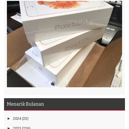
Menarik Bulanan
►
2024
(23)
►
2023
(226)