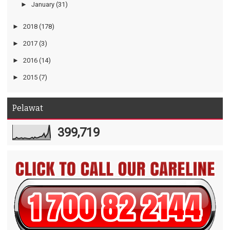
►
January
(31)
►
2018
(178)
►
2017
(3)
►
2016
(14)
►
2015
(7)
Pelawat
399,719