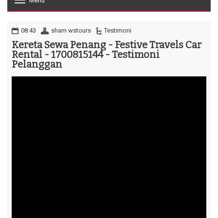
Menu
T
o
g
g
08:43
sham wstours
Testimoni
l
Kereta Sewa Penang - Festive Travels Car
e
Rental - 1700815144 - Testimoni
n
a
Pelanggan
v
i
g
a
t
i
o
n