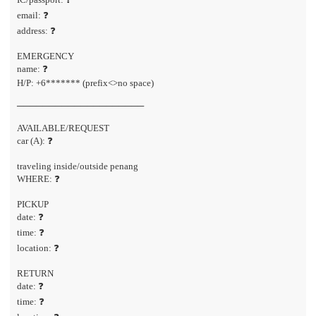
email: ❓
address: ❓
EMERGENCY
name: ❓
H/P: +6******* (prefix<>no space)
────────────────────
AVAILABLE/REQUEST
car (A): ❓
traveling inside/outside penang
WHERE: ❓
PICKUP
date: ❓
time: ❓
location: ❓
RETURN
date: ❓
time: ❓