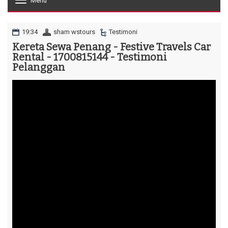
Menu
T
o
g
g
19:34
sham wstours
Testimoni
l
Kereta Sewa Penang - Festive Travels Car
e
Rental - 1700815144 - Testimoni
n
a
Pelanggan
v
i
g
a
t
i
o
n