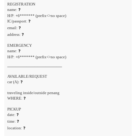
REGISTRATION
name: ❓
H/P: +6******* (prefix<>no space)
IC/passport: ❓
email: ❓
address: ❓
EMERGENCY
name: ❓
H/P: +6******* (prefix<>no space)
────────────────────
AVAILABLE/REQUEST
car (A): ❓
traveling inside/outside penang
WHERE: ❓
PICKUP
date: ❓
time: ❓
location: ❓