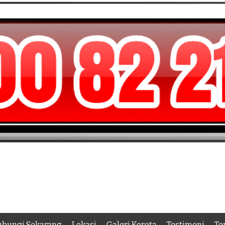
bungi Sekarang
Lokasi
Galeri Kereta
Testimoni
Te