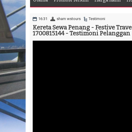
16:31
sham wstours
Testimoni
Kereta Sewa Penang - Festive Travel
1700815144 - Testimoni Pelanggan