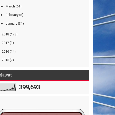
►
March
(61)
►
February
(8)
►
January
(31)
►
2018
(178)
►
2017
(3)
►
2016
(14)
►
2015
(7)
elawat
399,693