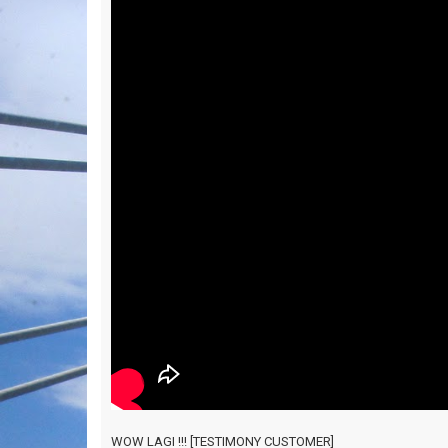
WOW LAGI !!! [TESTIMONY CUSTOMER]