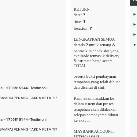
RETURN
date: ❓
time: ❓
location: ❓
LENGKAPKAN SEMUA
details ❓ untuk senang &
pantas kita check slot yang
available termasuk delivery
& estimate harga secara
TOTAL.
beserta bukti pembayaran
tempahan yang telah dibuat
dan disertai di sini.
tal - 1700815144 - Testimoni
 SAMPAI PENANG TAKDA KETA ???
Kami akan masukkan ke
dalam sistem dan proses
tempahan akan dilakukan
selepas pembayaran dibuat
tal - 1700815144 - Testimoni
ke akaun:
 SAMPAI PENANG TAKDA KETA ???
MAYBANK ACCOUNT:
557380416413