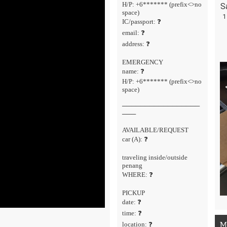
H/P: +6******* (prefix<>no
S
space)
1
IC/passport: ❓
email: ❓
address: ❓
EMERGENCY
name: ❓
H/P: +6******* (prefix<>no
space)
─────────────────
───
AVAILABLE/REQUEST
car (A): ❓
traveling inside/outside
penang
WHERE: ❓
PICKUP
date: ❓
time: ❓
M
location: ❓