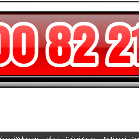
bungi Sekarang
Lokasi
Galeri Kereta
Testimoni
Te