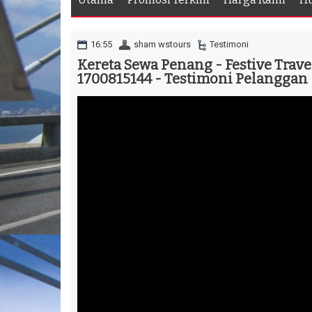
16:55
sham wstours
Testimoni
Kereta Sewa Penang - Festive Travel
1700815144 - Testimoni Pelanggan