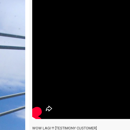
WOW LAGI !!! [TESTIMONY CUSTOMER]