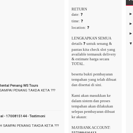
RETURN
date: ❓
time: ❓
location: ❓
LENGKAPKAN SEMUA
details ❓ untuk senang &
pantas kita check slot yang
available termasuk delivery
& estimate harga secara
TOTAL.
beserta bukti pembayaran
tempahan yang telah dibuat
dan disertai di sini.
 Rental Penang WS Tours
 SAMPAI PENANG TAKDA KETA ???
Kami akan masukkan ke
dalam sistem dan proses
tempahan akan dilakukan
selepas pembayaran dibuat
tal - 1700815144 - Testimoni
ke akaun:
AH SAMPAI PENANG TAKDA KETA ???
MAYBANK ACCOUNT:
557380416413