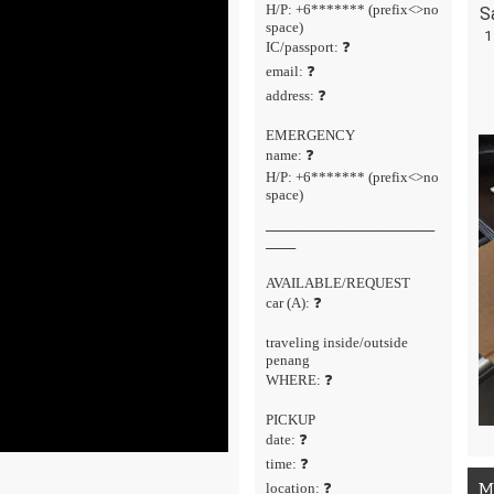
H/P: +6******* (prefix<>no
S
space)
1
IC/passport: ❓
email: ❓
address: ❓
EMERGENCY
name: ❓
H/P: +6******* (prefix<>no
space)
─────────────────
───
AVAILABLE/REQUEST
car (A): ❓
traveling inside/outside
penang
WHERE: ❓
PICKUP
date: ❓
time: ❓
M
location: ❓