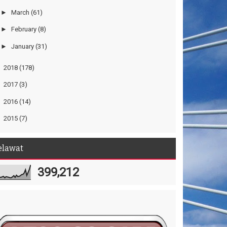
►
March
(61)
►
February
(8)
►
January
(31)
►
2018
(178)
►
2017
(3)
►
2016
(14)
►
2015
(7)
elawat
399,212