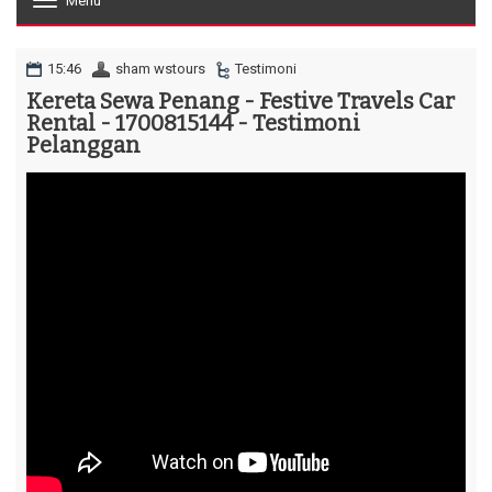
Menu
T
o
g
g
15:46
sham wstours
Testimoni
l
Kereta Sewa Penang - Festive Travels Car
e
Rental - 1700815144 - Testimoni
n
a
Pelanggan
v
i
g
a
t
i
o
n