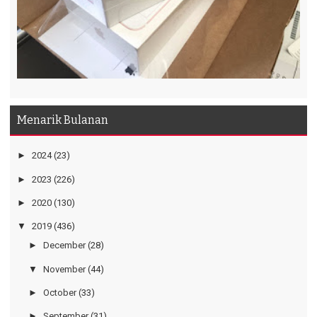
Menarik Bulanan
►
2024
(23)
►
2023
(226)
►
2020
(130)
▼
2019
(436)
►
December
(28)
▼
November
(44)
►
October
(33)
►
September
(31)