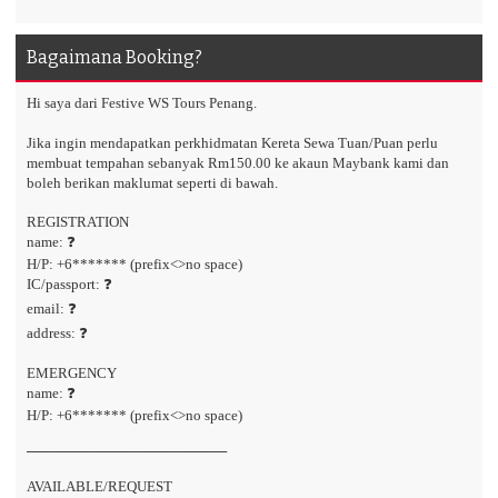
Bagaimana Booking?
Hi saya dari Festive WS Tours Penang.
Jika ingin mendapatkan perkhidmatan Kereta Sewa Tuan/Puan perlu
membuat tempahan sebanyak Rm150.00 ke akaun Maybank kami dan
boleh berikan maklumat seperti di bawah.
REGISTRATION
name: ❓
H/P: +6******* (prefix<>no space)
IC/passport: ❓
email: ❓
address: ❓
EMERGENCY
name: ❓
H/P: +6******* (prefix<>no space)
────────────────────
AVAILABLE/REQUEST