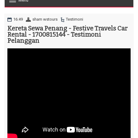
Menu
T
o
g
g
16:49
sham wstours
Testimoni
l
Kereta Sewa Penang - Festive Travels Car
e
Rental - 1700815144 - Testimoni
n
a
Pelanggan
v
i
g
a
t
i
o
n