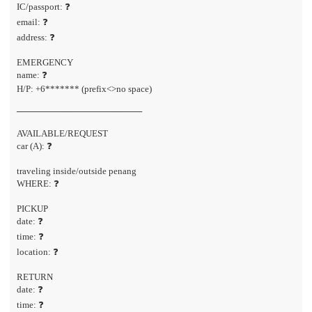
IC/passport: ❓
email: ❓
address: ❓
EMERGENCY
name: ❓
H/P: +6******* (prefix<>no space)
────────────────────
AVAILABLE/REQUEST
car (A): ❓
traveling inside/outside penang
WHERE: ❓
PICKUP
date: ❓
time: ❓
location: ❓
RETURN
date: ❓
time: ❓