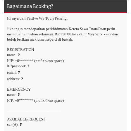
Bagaimana Booking?
Hi saya dari Festive WS Tours Penang.
Jika ingin mendapatkan perkhidmatan Kereta Sewa Tuan/Puan perlu
membuat tempahan sebanyak Rm150.00 ke akaun Maybank kami dan
boleh berikan maklumat seperti di bawah.
REGISTRATION
name: ❓
H/P: +6******* (prefix<>no space)
IC/passport: ❓
email: ❓
address: ❓
EMERGENCY
name: ❓
H/P: +6******* (prefix<>no space)
────────────────────
AVAILABLE/REQUEST
car (A): ❓