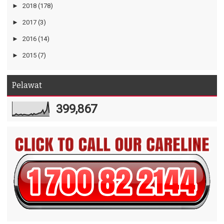
►
2018
(178)
►
2017
(3)
►
2016
(14)
►
2015
(7)
Pelawat
399,867