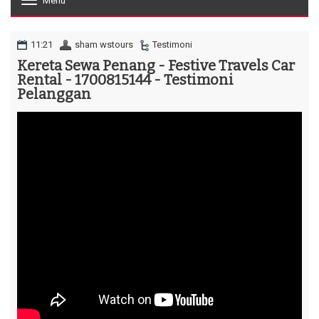
Menu
T
o
g
g
11:21
sham wstours
Testimoni
l
Kereta Sewa Penang - Festive Travels Car
e
Rental - 1700815144 - Testimoni
n
a
Pelanggan
v
i
g
a
t
i
o
n