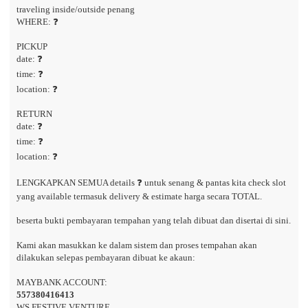
traveling inside/outside penang
WHERE: ❓
PICKUP
date: ❓
time: ❓
location: ❓
RETURN
date: ❓
time: ❓
location: ❓
LENGKAPKAN SEMUA details ❓ untuk senang & pantas kita check slot
yang available termasuk delivery & estimate harga secara TOTAL.
beserta bukti pembayaran tempahan yang telah dibuat dan disertai di sini.
Kami akan masukkan ke dalam sistem dan proses tempahan akan
dilakukan selepas pembayaran dibuat ke akaun:
MAYBANK ACCOUNT:
557380416413
WS FESTIVE VENTURE