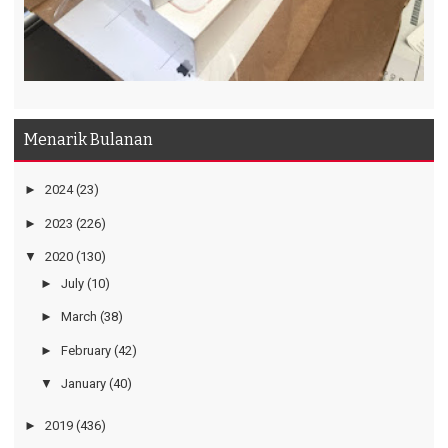
Menarik Bulanan
►
2024
(23)
►
2023
(226)
▼
2020
(130)
►
July
(10)
►
March
(38)
►
February
(42)
▼
January
(40)
►
2019
(436)