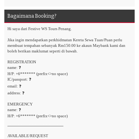
Bagaimana Booking?
Hi saya dari Festive WS Tours Penang.
Jika ingin mendapatkan perkhidmatan Kereta Sewa Tuan/Puan perlu
membuat tempahan sebanyak Rm150.00 ke akaun Maybank kami dan
boleh berikan maklumat seperti di bawah.
REGISTRATION
name: ❓
H/P: +6******* (prefix<>no space)
IC/passport: ❓
email: ❓
address: ❓
EMERGENCY
name: ❓
H/P: +6******* (prefix<>no space)
────────────────────
AVAILABLE/REQUEST