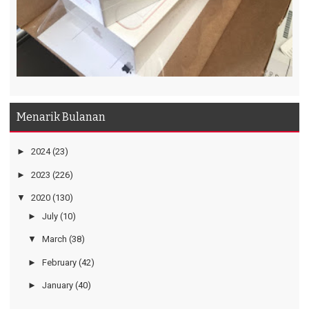
Menarik Bulanan
►
2024
(23)
►
2023
(226)
▼
2020
(130)
►
July
(10)
▼
March
(38)
►
February
(42)
►
January
(40)