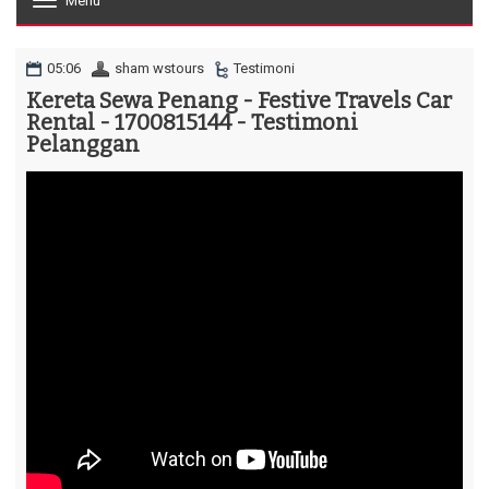
Menu
T
o
g
g
05:06
sham wstours
Testimoni
l
Kereta Sewa Penang - Festive Travels Car
e
Rental - 1700815144 - Testimoni
n
a
Pelanggan
v
i
g
a
t
i
o
n