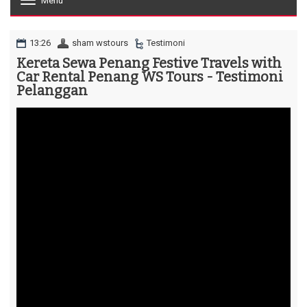
Menu
T
o
g
g
13:26
sham wstours
Testimoni
l
Kereta Sewa Penang Festive Travels with
e
Car Rental Penang WS Tours - Testimoni
n
a
Pelanggan
v
i
g
a
t
i
o
n