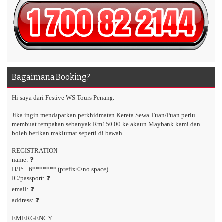
Bagaimana Booking?
Hi saya dari Festive WS Tours Penang.
Jika ingin mendapatkan perkhidmatan Kereta Sewa Tuan/Puan perlu
membuat tempahan sebanyak Rm150.00 ke akaun Maybank kami dan
boleh berikan maklumat seperti di bawah.
REGISTRATION
name: ❓
H/P: +6******* (prefix<>no space)
IC/passport: ❓
email: ❓
address: ❓
EMERGENCY