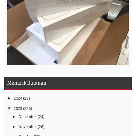
Menarik Bulanan
►
2024
(23)
▼
2023
(226)
►
December
(24)
►
November
(26)