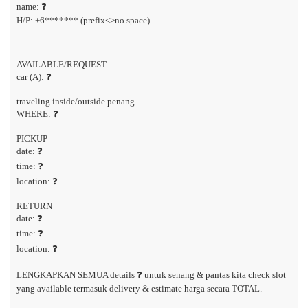
name: ❓
H/P: +6******* (prefix<>no space)
────────────────────
AVAILABLE/REQUEST
car (A): ❓
traveling inside/outside penang
WHERE: ❓
PICKUP
date: ❓
time: ❓
location: ❓
RETURN
date: ❓
time: ❓
location: ❓
LENGKAPKAN SEMUA details ❓ untuk senang & pantas kita check slot
yang available termasuk delivery & estimate harga secara TOTAL.