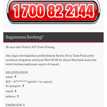
Bagaimana Booking?
Hi saya dari Festive WS Tours Penang.
Jika ingin mendapatkan perkhidmatan Kereta Sewa Tuan/Puan perlu
membuat tempahan sebanyak Rm150.00 ke akaun Maybank kami dan
boleh berikan maklumat seperti di bawah.
REGISTRATION
name: ❓
H/P: +6******* (prefix<>no space)
IC/passport: ❓
email: ❓
address: ❓
EMERGENCY