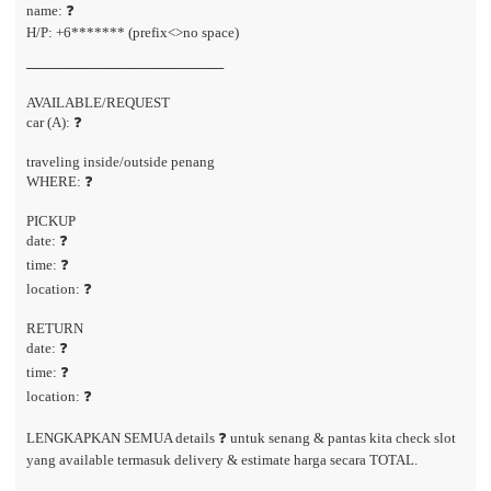
name: ❓
H/P: +6******* (prefix<>no space)
────────────────────
AVAILABLE/REQUEST
car (A): ❓
traveling inside/outside penang
WHERE: ❓
PICKUP
date: ❓
time: ❓
location: ❓
RETURN
date: ❓
time: ❓
location: ❓
LENGKAPKAN SEMUA details ❓ untuk senang & pantas kita check slot
yang available termasuk delivery & estimate harga secara TOTAL.