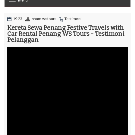
Menu
T
o
g
g
19:23
sham wstours
Testimoni
l
Kereta Sewa Penang Festive Travels with
e
Car Rental Penang WS Tours - Testimoni
n
a
Pelanggan
v
i
g
a
t
i
o
n