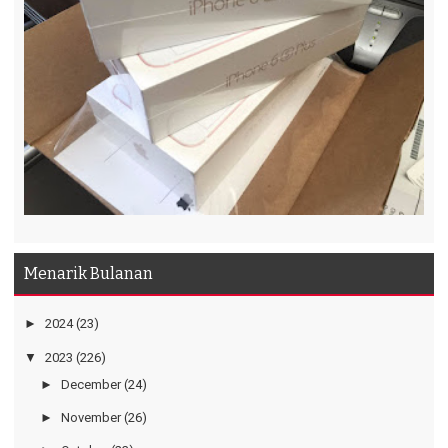
Menarik Bulanan
►
2024
(23)
▼
2023
(226)
►
December
(24)
►
November
(26)