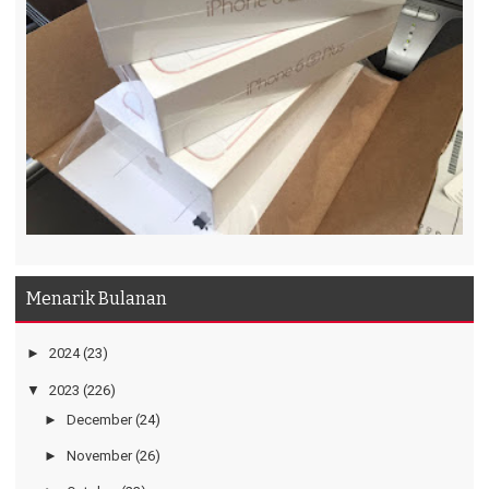
Menarik Bulanan
►
2024
(23)
▼
2023
(226)
►
December
(24)
►
November
(26)