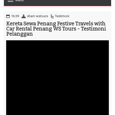
Menu
T
o
g
g
16:39
sham wstours
Testimoni
l
Kereta Sewa Penang Festive Travels with
e
Car Rental Penang WS Tours - Testimoni
n
a
Pelanggan
v
i
g
a
t
i
o
n