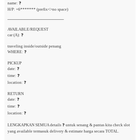
name: ❓
H/P: +6******* (prefix<>no space)
────────────────────
AVAILABLE/REQUEST
car (A): ❓
traveling inside/outside penang
WHERE: ❓
PICKUP
date: ❓
time: ❓
location: ❓
RETURN
date: ❓
time: ❓
location: ❓
LENGKAPKAN SEMUA details ❓ untuk senang & pantas kita check slot
yang available termasuk delivery & estimate harga secara TOTAL.