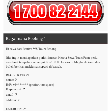
Bagaimana Booking?
Hi saya dari Festive WS Tours Penang.
Jika ingin mendapatkan perkhidmatan Kereta Sewa Tuan/Puan perlu
membuat tempahan sebanyak Rm150.00 ke akaun Maybank kami dan
boleh berikan maklumat seperti di bawah.
REGISTRATION
name: ❓
H/P: +6******* (prefix<>no space)
IC/passport: ❓
email: ❓
address: ❓
EMERGENCY