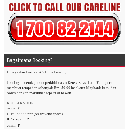
Bagaimana Booking?
Hi saya dari Festive WS Tours Penang.
Jika ingin mendapatkan perkhidmatan Kereta Sewa Tuan/Puan perlu
membuat tempahan sebanyak Rm150.00 ke akaun Maybank kami dan
boleh berikan maklumat seperti di bawah.
REGISTRATION
name: ❓
H/P: +6******* (prefix<>no space)
IC/passport: ❓
email: ❓