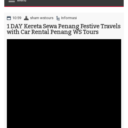
Menu
T
o
g
g
10:59
sham wstours
Informasi
l
1 DAY Kereta Sewa Penang Festive Travels
e
with Car Rental Penang WS Tours
n
a
v
i
g
a
t
i
o
n