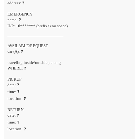
address: ❓
EMERGENCY
name: ❓
H/P: +6******* (prefix<>no space)
────────────────────
AVAILABLE/REQUEST
car (A): ❓
traveling inside/outside penang
WHERE: ❓
PICKUP
date: ❓
time: ❓
location: ❓
RETURN
date: ❓
time: ❓
location: ❓