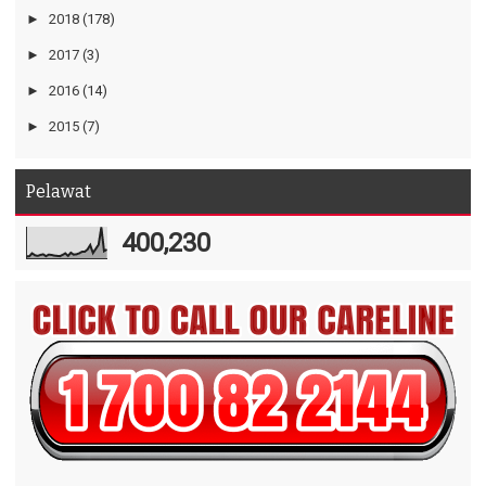
►
2018
(178)
►
2017
(3)
►
2016
(14)
►
2015
(7)
Pelawat
400,230