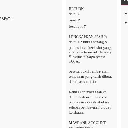
RETURN
date: ❓
APAT !!!
time: ❓
location: ❓
LENGKAPKAN SEMUA
details ❓ untuk senang &
pantas kita check slot yang
available termasuk delivery
& estimate harga secara
TOTAL.
beserta bukti pembayaran
tempahan yang telah dibuat
dan disertai di sini.
Kami akan masukkan ke
dalam sistem dan proses
tempahan akan dilakukan
selepas pembayaran dibuat
ke akaun:
MAYBANK ACCOUNT:
557380416413