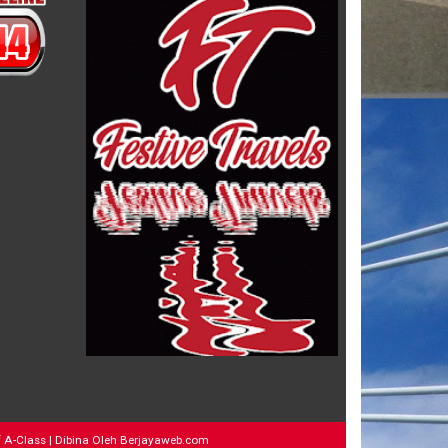
 A-Class
| Dibina Oleh
Berjayaweb.com