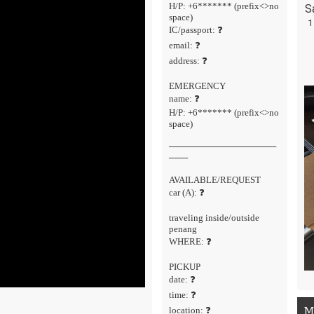
H/P: +6******* (prefix<>no
S
space)
1
IC/passport: ❓
email: ❓
address: ❓
EMERGENCY
name: ❓
H/P: +6******* (prefix<>no
space)
─────────────────
───
AVAILABLE/REQUEST
car (A): ❓
traveling inside/outside
penang
WHERE: ❓
PICKUP
date: ❓
time: ❓
M
location: ❓