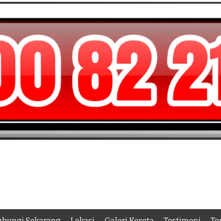
bungi Sekarang
Lokasi
Galeri Kereta
Testimoni
Te