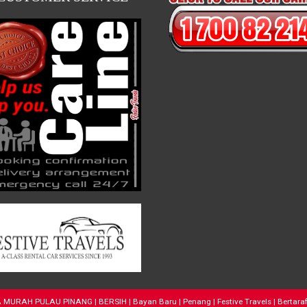
URAH PULAU PINANG | BERSIH | Bayan Baru | Penang | Festive Travels | Bertaraf