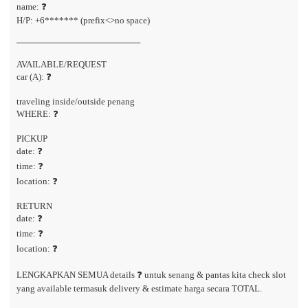
name: ❓
H/P: +6******* (prefix<>no space)
────────────────────
AVAILABLE/REQUEST
car (A): ❓
traveling inside/outside penang
WHERE: ❓
PICKUP
date: ❓
time: ❓
location: ❓
RETURN
date: ❓
time: ❓
location: ❓
LENGKAPKAN SEMUA details ❓ untuk senang & pantas kita check slot
yang available termasuk delivery & estimate harga secara TOTAL.