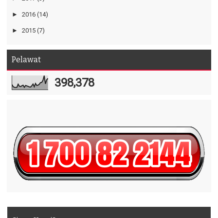
►
2016
(14)
►
2015
(7)
Pelawat
398,378