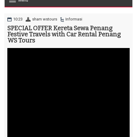
Menu
T
o
g
g
10:23
sham wstours
Informasi
l
SPECIAL OFFER Kereta Sewa Penang
e
Festive Travels with Car Rental Penang
n
a
WS Tours
v
i
g
a
t
i
o
n