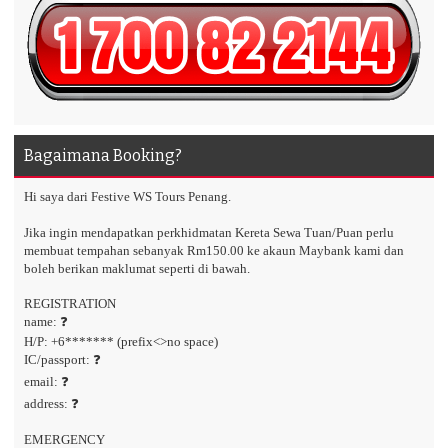
Bagaimana Booking?
Hi saya dari Festive WS Tours Penang.
Jika ingin mendapatkan perkhidmatan Kereta Sewa Tuan/Puan perlu
membuat tempahan sebanyak Rm150.00 ke akaun Maybank kami dan
boleh berikan maklumat seperti di bawah.
REGISTRATION
name: ❓
H/P: +6******* (prefix<>no space)
IC/passport: ❓
email: ❓
address: ❓
EMERGENCY