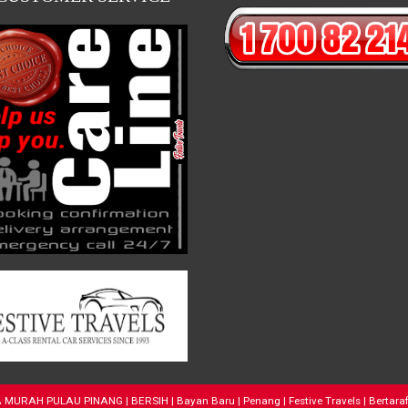
URAH PULAU PINANG | BERSIH | Bayan Baru | Penang | Festive Travels | Bertaraf