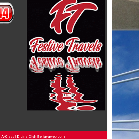
 A-Class
| Dibina Oleh
Berjayaweb.com