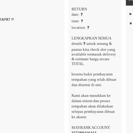
RETURN
date: ❓
APAT !!!
time: ❓
location: ❓
LENGKAPKAN SEMUA
details ❓ untuk senang &
pantas kita check slot yang
available termasuk delivery
& estimate harga secara
TOTAL.
beserta bukti pembayaran
tempahan yang telah dibuat
dan disertai di sini.
Kami akan masukkan ke
dalam sistem dan proses
tempahan akan dilakukan
selepas pembayaran dibuat
ke akaun:
MAYBANK ACCOUNT:
557380416413