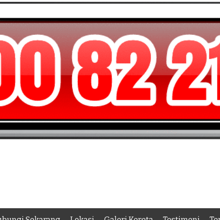
bungi Sekarang
Lokasi
Galeri Kereta
Testimoni
Te