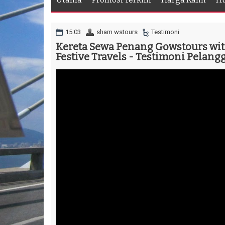
15:03
sham wstours
Testimoni
Kereta Sewa Penang Gowstours wit
Festive Travels - Testimoni Pelang