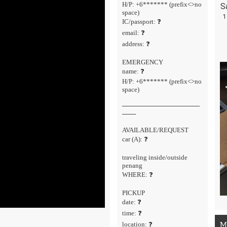
H/P: +6******* (prefix<>no
S
space)
1
IC/passport: ❓
email: ❓
address: ❓
EMERGENCY
name: ❓
H/P: +6******* (prefix<>no
space)
─────────────────
───
AVAILABLE/REQUEST
car (A): ❓
traveling inside/outside
penang
WHERE: ❓
PICKUP
date: ❓
time: ❓
M
location: ❓