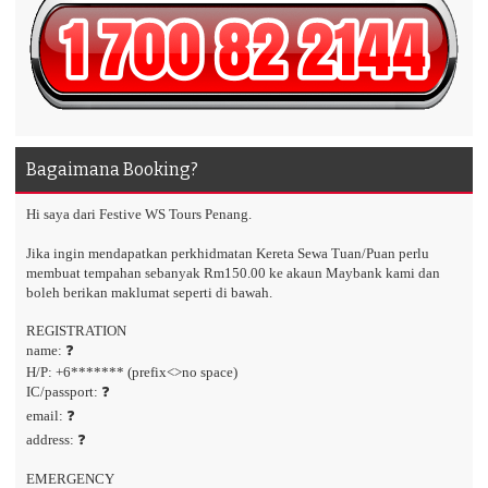
Bagaimana Booking?
Hi saya dari Festive WS Tours Penang.
Jika ingin mendapatkan perkhidmatan Kereta Sewa Tuan/Puan perlu
membuat tempahan sebanyak Rm150.00 ke akaun Maybank kami dan
boleh berikan maklumat seperti di bawah.
REGISTRATION
name: ❓
H/P: +6******* (prefix<>no space)
IC/passport: ❓
email: ❓
address: ❓
EMERGENCY