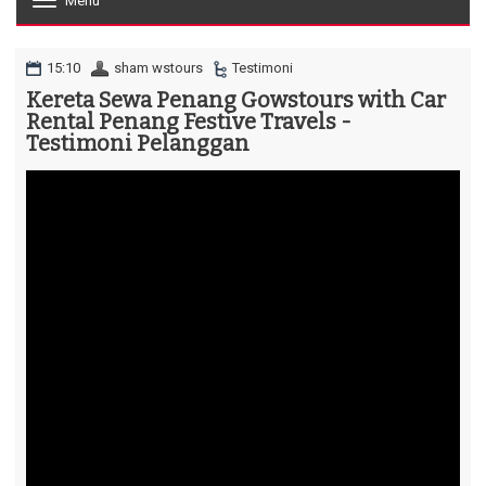
Menu
T
o
g
g
15:10
sham wstours
Testimoni
l
Kereta Sewa Penang Gowstours with Car
e
Rental Penang Festive Travels -
n
a
Testimoni Pelanggan
v
i
g
a
t
i
o
n