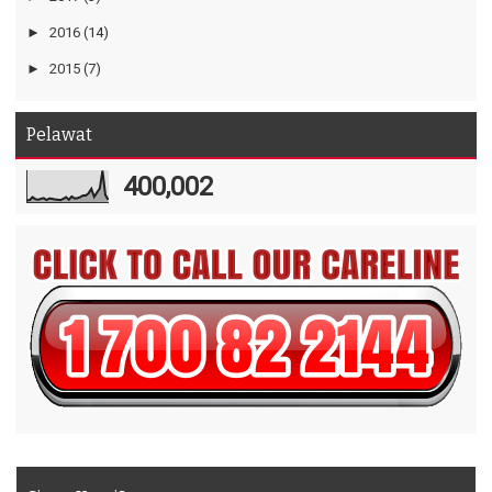
►
2016
(14)
►
2015
(7)
Pelawat
400,002