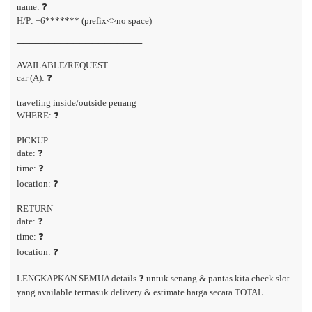
name: ❓
H/P: +6******* (prefix<>no space)
────────────────────
AVAILABLE/REQUEST
car (A): ❓
traveling inside/outside penang
WHERE: ❓
PICKUP
date: ❓
time: ❓
location: ❓
RETURN
date: ❓
time: ❓
location: ❓
LENGKAPKAN SEMUA details ❓ untuk senang & pantas kita check slot
yang available termasuk delivery & estimate harga secara TOTAL.