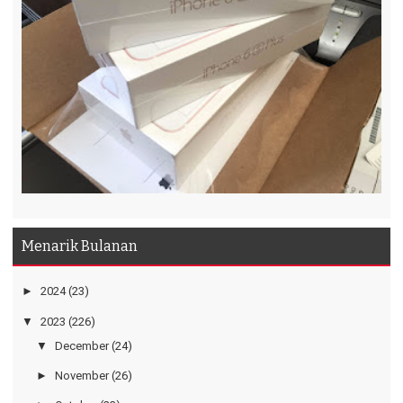
Menarik Bulanan
►
2024
(23)
▼
2023
(226)
▼
December
(24)
►
November
(26)