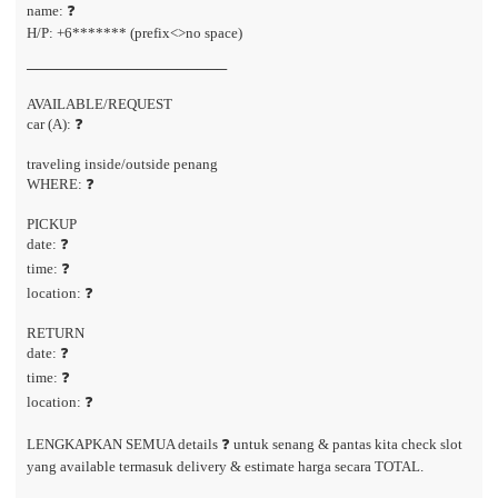
name: ❓
H/P: +6******* (prefix<>no space)
────────────────────
AVAILABLE/REQUEST
car (A): ❓
traveling inside/outside penang
WHERE: ❓
PICKUP
date: ❓
time: ❓
location: ❓
RETURN
date: ❓
time: ❓
location: ❓
LENGKAPKAN SEMUA details ❓ untuk senang & pantas kita check slot
yang available termasuk delivery & estimate harga secara TOTAL.