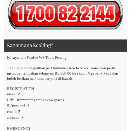
Bagaimana Booking?
Hi saya dari Festive WS Tours Penang.
Jika ingin mendapatkan perkhidmatan Kereta Sewa Tuan/Puan perlu
membuat tempahan sebanyak Rm150.00 ke akaun Maybank kami dan
boleh berikan maklumat seperti di bawah.
REGISTRATION
name: ❓
H/P: +6******* (prefix<>no space)
IC/passport: ❓
email: ❓
address: ❓
EMERGENCY