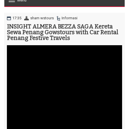
Menu
T
o
g
g
17:35
sham wstours
Informasi
l
INSIGHT ALMERA BEZZA SAGA Kereta
e
Sewa Penang Gowstours with Car Rental
n
a
Penang Festive Travels
v
i
g
a
t
i
o
n