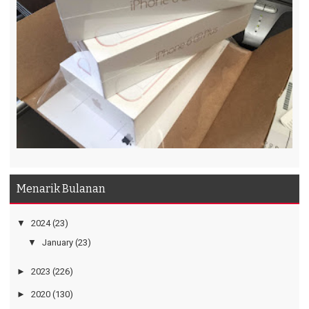
Menarik Bulanan
▼
2024
(23)
▼
January
(23)
►
2023
(226)
►
2020
(130)