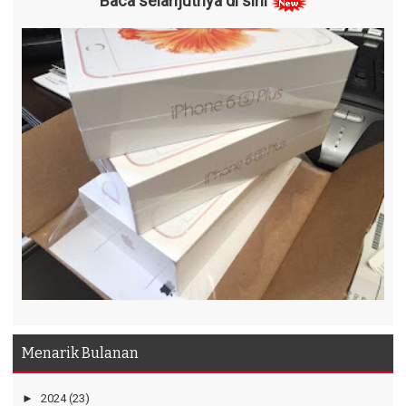
Baca selanjutnya di sini
Menarik Bulanan
►
2024
(23)