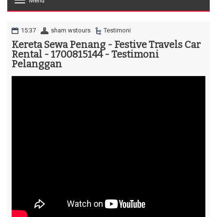
Menu
T
o
g
g
15:37
sham wstours
Testimoni
l
Kereta Sewa Penang - Festive Travels Car
e
Rental - 1700815144 - Testimoni
n
a
Pelanggan
v
i
g
a
t
i
o
n