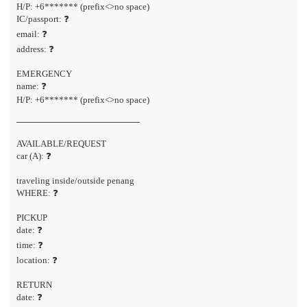
H/P: +6******* (prefix<>no space)
IC/passport: ❓
email: ❓
address: ❓
EMERGENCY
name: ❓
H/P: +6******* (prefix<>no space)
────────────────────
AVAILABLE/REQUEST
car (A): ❓
traveling inside/outside penang
WHERE: ❓
PICKUP
date: ❓
time: ❓
location: ❓
RETURN
date: ❓