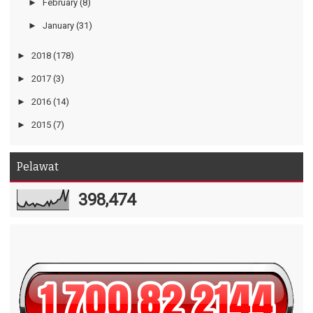
►
February
(8)
►
January
(31)
►
2018
(178)
►
2017
(3)
►
2016
(14)
►
2015
(7)
Pelawat
398,474