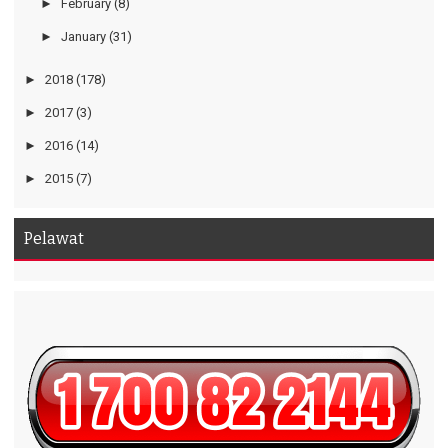
►
February
(8)
►
January
(31)
►
2018
(178)
►
2017
(3)
►
2016
(14)
►
2015
(7)
Pelawat