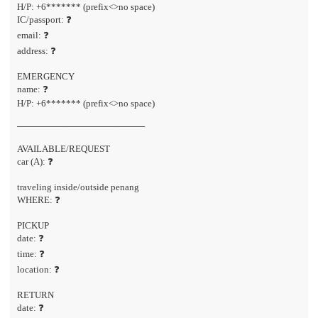
H/P: +6******* (prefix<>no space)
IC/passport: ❓
email: ❓
address: ❓
EMERGENCY
name: ❓
H/P: +6******* (prefix<>no space)
────────────────────
AVAILABLE/REQUEST
car (A): ❓
traveling inside/outside penang
WHERE: ❓
PICKUP
date: ❓
time: ❓
location: ❓
RETURN
date: ❓