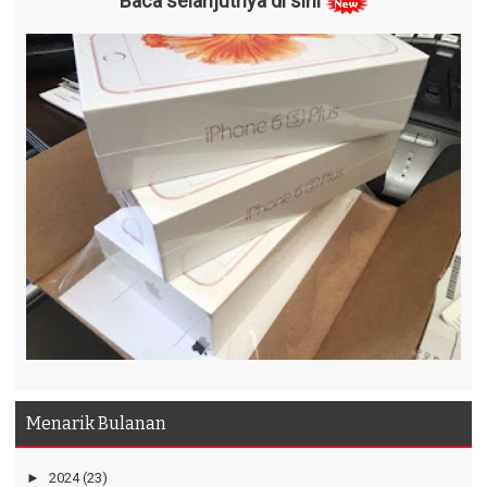
Baca selanjutnya di sini
Menarik Bulanan
►
2024
(23)