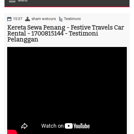
Menu
T
o
g
g
15:37
sham wstours
Testimoni
l
Kereta Sewa Penang - Festive Travels Car
e
Rental - 1700815144 - Testimoni
n
a
Pelanggan
v
i
g
a
t
i
o
n